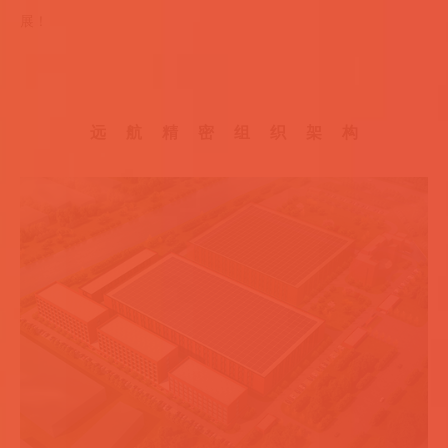
展！
远 航 精 密 组 织 架 构