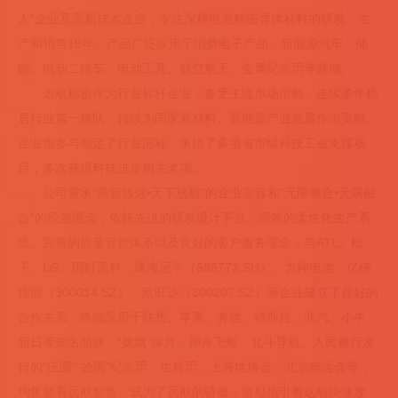
人”企业及高新技术企业，专注深耕电池精密导体材料的研发、生
产和销售18年。产品广泛应用于消费电子产品、新能源汽车、储
能、电动二轮车、电动工具、航空航天、金属纪念币等领域。
远航精密作为行业标杆企业，备受主流市场信赖，连续多年稳
居行业第一梯队，持续为国家新材料、新能源产业发展作出贡献。
企业也参与制定了行业国标，承担了多项省市级科技工业支撑项
目，多次获得科技进步相关奖项。
公司秉承“鼎新致远•天下慈航”的企业宗旨和“无隙整合•无限融
合”的经营理念，依托先进的研发设计平台、
高效
的柔性化生产系
统、完善的质量管控体系以及良好的客户服务理念，与ATL、松
下、LG、国轩高科、珠海冠宇（688772.SH）、力神电池、亿纬
锂能（300014.SZ）、欣旺达（300207.SZ）等企业建立了良好的
合作关系，终端应用于联想、苹果、奔驰、特斯拉、北汽、小牛、
新日等知名品牌；“嫦娥”探月、神舟飞船、北斗导航、人民银行发
行的“伍圆”“拾圆”纪念币、生肖币、上海世博会、北京奥运会等，
均集聚着远航智造，成为了远航的骄傲，激励指引着远航快速发