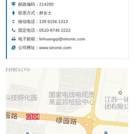
邮政编码：214200
联系方式：林女士
移动电话：139 6156 1313
固定电话：0510-8746 2222
电子邮箱：linhuangqi@sinonic.com
公司网址：www.sinonic.com