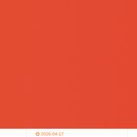
2026-05-25
凝心聚力，智领未来丨远航精密全资
子公司金泰科荣任市…
2026-05-07
致敬奋斗者，建功新征程丨公司召开
庆祝“五一”国际劳…
2026-04-28
喜报｜董事长周林峰荣膺“江苏省劳动
模范”称号
2026-04-24
一图读懂|远航精密2025年年报&2026
年一季报
2026-04-17