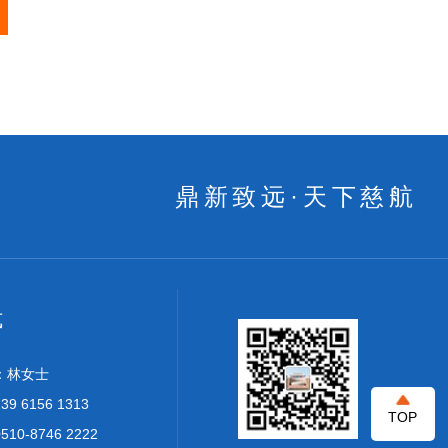
鼎新致远·天下慈航
式
：林女士
 6156 1313
TOP
0-8746 2222