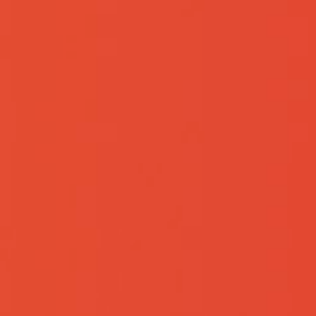
最近新闻
2026-07-22
实力护航，信心为锚 | 远航精密控股股
东增持计划再进…