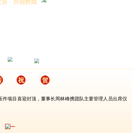
吉 · 共创辉煌
烈
祝
贺
合金冲压件项目喜迎封顶，董事长周林峰携团队主要管理人员出席仪
长周林峰致辞