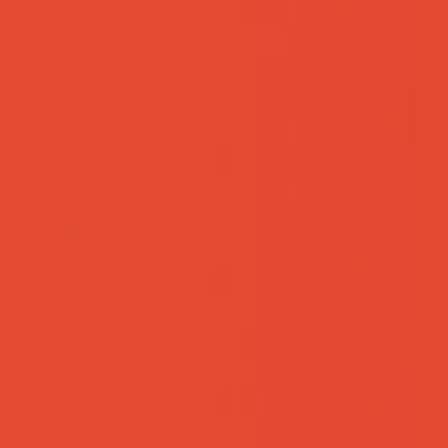
2026-07-20
笃行实干 勇攀新高｜远航精密2026年
上半年总结会顺利…
2026-06-17
“粽”情端午，同心安康∣远航精密开展端
午系列主题活…
2026-05-31
产教融合，前沿创新 | 东华大学余木火
教授一行到访远…
2026-05-30
产教融合，氢启未来| 陈掌星院士一行
莅临远航精密考察…